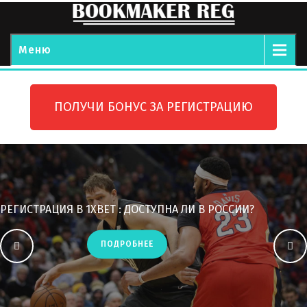
Skip
to
content
Меню
ПОЛУЧИ БОНУС ЗА РЕГИСТРАЦИЮ
БЕТСИТИ РЕГИСТРАЦИЯ В РОССИИ НОВЫХ ИГРОКОВ
ПОДРОБНЕЕ
ПОДРОБНЕЕ
Назад
Дал