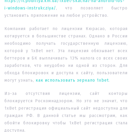
https://fcpodillya.km.ua/1xbet-skachat-na-android-ios-
i-windows-instrukcziya/
, что позволяет быстро
установить приложение на любое устройство.
Компания работает по лицензии Кюрасао, которая
котируется в большинстве странах. Однако в России
необходимо получать государственную лицензию,
которой у 1xBet нет. Эта лицензия обязывает всех
беттеров и БК выплачивать 13% налога со всех своих
заработков, что неудобно ни одной из сторон. Для
обхода блокировок и доступа к сайту, пользователи
могут узнать,
как использовать зеркало 1xbet
.
Из-за отсутствия лицензии, сайт конторы
блокируется Роскомнадзором. Но это не значит, что
1xBet регистрация официальный сайт недоступна для
граждан РФ. В данной статье мы рассмотрим, как
обойти блокировку чтобы 1xBet регистрация стала
доступна.