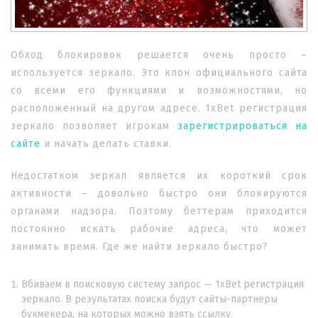
Обход блокировок решается очень просто –
используется зеркало. Это клон официального сайта
со всеми его функциями и возможностями, но
расположенный на другом адресе. 1xBet регистрация
зеркало позволяет игрокам
зарегистрироваться на
сайте
и начать делать ставки.
Недостатком зеркал является их короткий срок
активности – довольно быстро они блокируются
органами надзора. Поэтому беттерам приходится
постоянно искать рабочие адреса, что может
занимать время. Где же найти зеркало быстро?
Вбиваем в поисковую систему запрос — 1xBet регистрация
зеркало. В результатах поиска будут сайты-партнеры
букмекера, на которых можно взять ссылку.