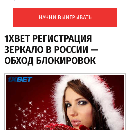
НАЧНИ ВЫИГРЫВАТЬ
1XBET РЕГИСТРАЦИЯ
ЗЕРКАЛО В РОССИИ —
ОБХОД БЛОКИРОВОК