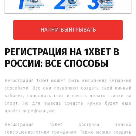
НАЧНИ ВЫИГРЫВАТЬ
РЕГИСТРАЦИЯ НА 1XBET В
РОССИИ: ВСЕ СПОСОБЫ
Регистрация 1xBet может быть выполнена четырьмя
способами. Все они позволяют создать свой личный
кабинет, пополнить счет и начать делать ставки на
спорт. Но для вывода средств нужно будет еще
пройти верификацию.
Регистрация 1xBet доступна только
совершеннолетним гражданам. Также можно создать