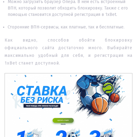
Можно загрузить браузер Опера. В нем есть встроенный
ВПН, который позволит обходить блокировку. Также с его
помощью становится доступной регистрация в 1xBet.
Сторонние ВПН-сервисы, как платные, так и бесплатные.
Как видно, способов обойти блокировку
официального сайта достаточно много. Выбирайте
максимально удобный для себя, и регистрация на
1xBet станет доступной.