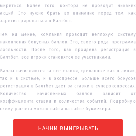
мириться. Более того, контора не проводит никаких
акций. Это нужно брать во внимание перед тем, как
зарегистрироваться в Балтбет.
Тем ни менее, компания проводит неплохую систему
накопления бонусных баллов. Это, своего рода, программа
лояльности. После того, как пройдена регистрация в
Балтбет, все игроки становятся ее участниками.
Баллы начисляются за все ставки, сделанные как в линии,
так и в системе, и в экспрессе. Больше всего бонусов
регистрация в Балтбет дает за ставки в суперэкспрессах.
Количество начисленных баллов зависит от
коэффициента ставки и количества событий. Подробную
схему расчета можно найти на сайте букмекера.
НАЧНИ ВЫИГРЫВАТЬ