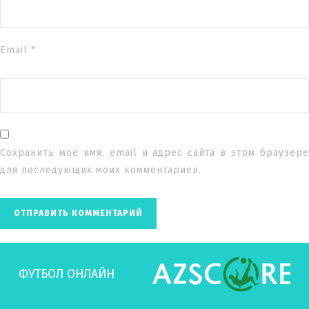
Email
*
Сохранить моё имя, email и адрес сайта в этом браузере
для последующих моих комментариев.
ФУТБОЛ ОНЛАЙН