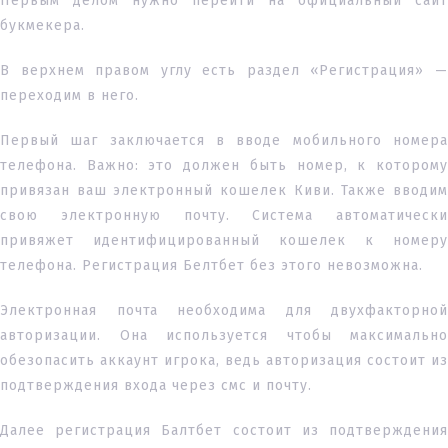
Первым делом нужно перейти на официальный сайт
букмекера.
В верхнем правом углу есть раздел «Регистрация» —
переходим в него.
Первый шаг заключается в вводе мобильного номера
телефона. Важно: это должен быть номер, к которому
привязан ваш электронный кошелек Киви. Также вводим
свою электронную почту. Система автоматически
привяжет идентифицированный кошелек к номеру
телефона. Регистрация Белтбет без этого невозможна.
Электронная почта необходима для двухфакторной
авторизации. Она используется чтобы максимально
обезопасить аккаунт игрока, ведь авторизация состоит из
подтверждения входа через смс и почту.
Далее регистрация Балтбет состоит из подтверждения