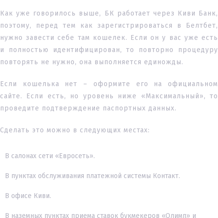
Как уже говорилось выше, БК работает через Киви Банк,
поэтому, перед тем как зарегистрироваться в Белтбет,
нужно завести себе там кошелек. Если он у вас уже есть
и полностью идентифицирован, то повторно процедуру
повторять не нужно, она выполняется единожды.
Если кошелька нет – оформите его на официальном
сайте. Если есть, но уровень ниже «Максимальный», то
проведите подтверждение паспортных данных.
Сделать это можно в следующих местах:
В салонах сети «Евросеть».
В пунктах обслуживания платежной системы Контакт.
В офисе Киви.
В наземных пунктах приема ставок букмекеров «Олимп» и