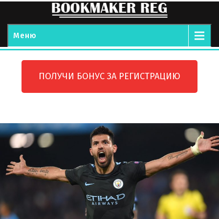
Skip
to
content
Меню
ПОЛУЧИ БОНУС ЗА РЕГИСТРАЦИЮ