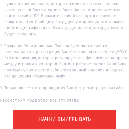
пунктов приема ставок, которых насчитывается несколько
сотен по всей России. Адреса ближайшего отделения можно
найти на сайте БК. Возьмите с собой паспорт и страховое
свидетельство. Сообщите сотруднику отделения, что желаете
пройти идентификацию. Вам выдадут анкету, которую нужно
будет заполнить.
Создание Киви кошелька. Так как букмекер является
легальным, то и регистрация Балтбет проводится через ЦУПИС.
Это организация, которая регулирует все финансовые вопросы
между игроком и конторой. Балтбет работает через Киви Банк,
поэтому нужно завести себе электронный кошелек и поднять
его до уровня «Максимальный».
Только после этого проводится Балтбет регистрация на сайте.
Рассмотрим подробно все эти этапы.
НАЧНИ ВЫИГРЫВАТЬ