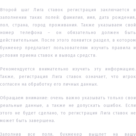
Второй шаг Лига ставок регистрация заключается в
заполнении таких полей: фамилия, имя, дата рождения,
пол, страна, город проживания. Также указываем свой
номер телефона – он обязательно должен быть
действительным. После этого появится раздел, в котором
букмекер предлагает пользователям изучить правила и
условия приема ставок и вывода средств.
Рекомендуется внимательно изучить эту информацию.
Также, регистрация Лига ставок означает, что игрок
согласен на обработку его личных данных.
Обращаем внимание: очень важно указывать только свои
реальные данные, а также не допускать ошибок. Если
этого не будет сделано, то регистрация Лига ставок не
может быть завершена.
Заполнив все поля, букмекер вышлет на вашу