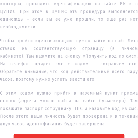
конторах, проходить идентификацию на сайте БК и в
ЦУПИС. При этом в ЦУПИС эта процедура выполняется
единожды – если вы ее уже прошли, то еще раз нет
необходимости.
Чтобы пройти идентификацию, нужно зайти на сайт Лига
ставок на соответствующую страницу (в личном
кабинете). Там нажмите на кнопку «Получить код по смс».
На телефон придет смс с кодом – сохраняем его.
Обратите внимание, что код действительный всего пару
часов, поэтому нужно успеть ввести его.
С этим кодом нужно прийти в наземный пункт приема
ставок (адреса можно найти на сайте букмекера). Там
покажите паспорт сотруднику ППС и назовите код из смс.
После этого ваша личность будет проверена и в течении
двух часов идентификация будет завершена.