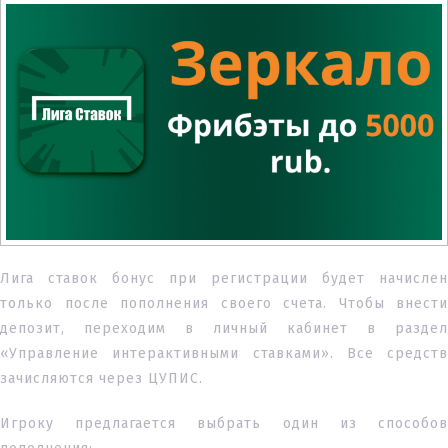
Лига ставок бонус при регистрации будет начислен
только после пополнения своего счета. Чтобы внести
депозит, переходим в личный кабинет в раздел
«Управление интерактивными ставками». Все средств
зачисляются через ЦУПИС.
Игроку предлагается выбрать один из способов