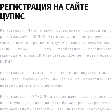
РЕГИСТРАЦИЯ НА САЙТЕ
ЦУПИС
Регистрация Лига ставок обязательно проводится с
регистрацией в ЦУПИС. Эта организация регулирует все
финансовые операции между игроками и букмекером.
Такие меры – это требование российского
законодательства. БК Лига ставок работает через Первый
ЦУПИС.
Регистрация в ЦУПИС Лига ставок проводится только
один раз, поэтому если вы ранее ее проводили, то
повторно делать этого не нужно.
Регистрация в ЦУПИС Лига ставок начинается с перехода
в свою учетную запись на сайте букмекера в «Управление
интерактивными ставками». Там появится необходимый