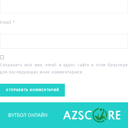
Email
*
Сохранить моё имя, email и адрес сайта в этом браузере
для последующих моих комментариев.
ФУТБОЛ ОНЛАЙН