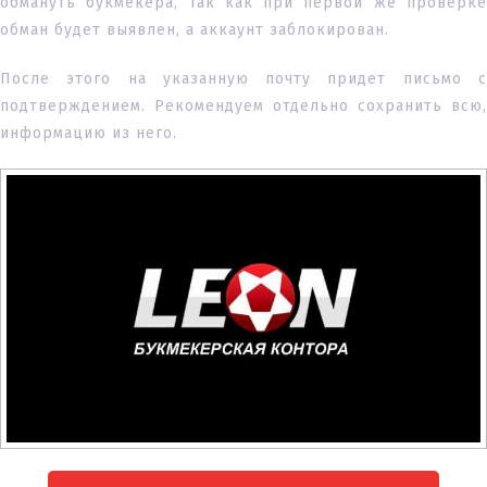
обмануть букмекера, так как при первой же проверке
обман будет выявлен, а аккаунт заблокирован.
После этого на указанную почту придет письмо с
подтверждением. Рекомендуем отдельно сохранить всю,
информацию из него.